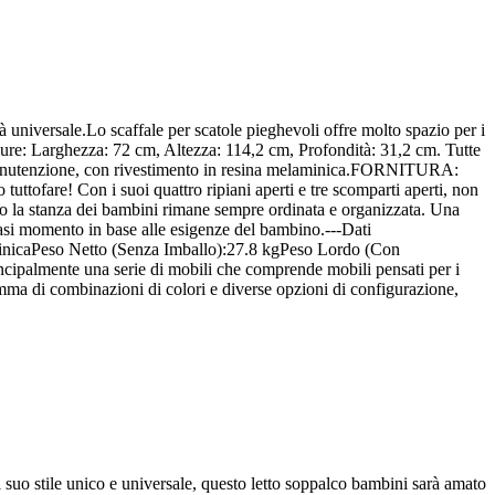
à universale.Lo scaffale per scatole pieghevoli offre molto spazio per i
sure: Larghezza: 72 cm, Altezza: 114,2 cm, Profondità: 31,2 cm. Tutte
e manutenzione, con rivestimento in resina melaminica.FORNITURA:
uttofare! Con i suoi quattro ripiani aperti e tre scomparti aperti, non
modo la stanza dei bambini rimane sempre ordinata e organizzata. Una
lsiasi momento in base alle esigenze del bambino.---Dati
minicaPeso Netto (Senza Imballo):27.8 kgPeso Lordo (Con
cipalmente una serie di mobili che comprende mobili pensati per i
ma di combinazioni di colori e diverse opzioni di configurazione,
al suo stile unico e universale, questo letto soppalco bambini sarà amato