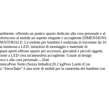
 ambiente, offrendo un pratico spazio dedicato alla cura personale e al
re conferiscono al mobile un aspetto elegante e accogliente.DIMENSIONI:
ni.MATERIALE: La toeletta per bambini è realizzata in truciolare da 16
 luminosa a LED, istruzioni di montaggio e materiale di
ni aperti offrono spazio per accessori, giocattoli e piccoli oggetti,
azione a LED crea un'atmosfera accogliente. Grazie al design
ioco e alla cura personale.---Dati
mminicaPeso Netto (Senza Imballo):20.2 kgPeso Lordo (Con
"Snowflake" è una serie di mobili per la cameretta dei bambini con