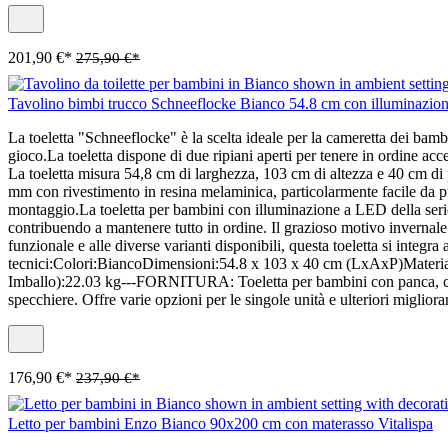
201,90 €*
275,90 €*
Tavolino bimbi trucco Schneeflocke Bianco 54.8 cm con illuminazi
La toeletta "Schneeflocke" è la scelta ideale per la cameretta dei bamb
gioco.La toeletta dispone di due ripiani aperti per tenere in ordine a
La toeletta misura 54,8 cm di larghezza, 103 cm di altezza e 40 cm di
mm con rivestimento in resina melaminica, particolarmente facile da
montaggio.La toeletta per bambini con illuminazione a LED della serie S
contribuendo a mantenere tutto in ordine. Il grazioso motivo invernal
funzionale e alle diverse varianti disponibili, questa toeletta si integr
tecnici:Colori:BiancoDimensioni:54.8 x 103 x 40 cm (LxAxP)Materia
Imballo):22.03 kg---FORNITURA: Toeletta per bambini con panca, cate
specchiere. Offre varie opzioni per le singole unità e ulteriori miglio
176,90 €*
237,90 €*
Letto per bambini Enzo Bianco 90x200 cm con materasso Vitalispa