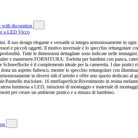
one a LED Vicco
ini. Il suo design elegante e versatile si integra armoniosamente in ogni
ccessori e piccoli oggetti. Il motivo invernale e lo specchio rettangola
 profondità. Tutte le dimensioni dettagliate sono indicate nelle immagi
 pulire e mantenere.FORNITURA: Toeletta per bambini con panca, catena
chneeflocke è il complemento ideale per la cameretta. I due pratici ripia
e dona un aspetto fiabesco, mentre lo specchio rettangolare con illumin
a armoniosamente in diversi stili d’arredo e offre uno spazio dedicato al g
le:Pannello truciolare, 16 mmSuperficie:Rivestimento in resina mela
na luminosa a LED, istruzioni di montaggio e materiale di montaggio.
ramenti per creare un ambiente pratico e a misura di bambino.