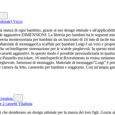
olorate) Vicco
 stanza di ogni bambino, grazie al suo design ottimale e all'applicabilit
atole aggiuntive.DIMENSIONI: La libreria per bambini ha le seguenti mi
ibreria montessoriana per bambini da un truciolato di 16 mm di facil
ateriale di montaggioLo scaffale per bambini Luigi è un vero e proprio t
 anche un'intelligente sistemazione per le scatole pieghevoli. In questo 
lare cassetti aggiuntivi. In questo modo è possibile personalizzarla in qua
e:Pannello truciolare, 16 mmSuperficie:Rivestimento in resina melam
hevole, Istruzioni di montaggio, Materiale di montaggio"Luigi" è prin
r camera da letto, cameretta per bambini e soggiorno. Con un'ampia gam
2 cassetti Vitalispa
ori che desiderano un design ottimale per la stanza dei loro figli. Grazie 