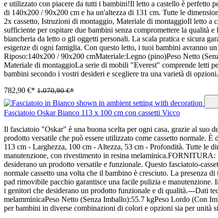
e utilizzato con piacere da tutti i bambini!Il letto a castello è perfet
di 140x200 / 90x200 cm e ha un'altezza di 131 cm. Tutte le dimensio
2x cassetto, Istruzioni di montaggio, Materiale di montaggioIl letto a c
sufficiente per ospitare due bambini senza compromettere la qualità e la
biancheria da letto o gli oggetti personali. La scala pratica e sicura gar
esigenze di ogni famiglia. Con questo letto, i tuoi bambini avranno 
Riposo:140x200 / 90x200 cmMateriale:Legno (pino)Peso Netto (Senza
Materiale di montaggioLa serie di mobili "Everest" comprende letti per 
bambini secondo i vostri desideri e scegliere tra una varietà di opzioni
782,90 €*
1.070,90 €*
Fasciatoio Oskar Bianco 113 x 100 cm con cassetti Vicco
Il fasciatoio "Oskar" è una buona scelta per ogni casa, grazie al suo de
prodotto versatile che può essere utilizzato come cassetto normale. È 
113 cm - Larghezza, 100 cm - Altezza, 53 cm - Profondità. Tutte le d
manutenzione, con rivestimento in resina melaminica.FORNITURA: Unità
desiderano un prodotto versatile e funzionale. Questo fasciatoio-cassett
normale cassetto una volta che il bambino è cresciuto. La presenza di tr
pad rimovibile pacchio garantisce una facile pulizia e manutenzione. In
i genitori che desiderano un prodotto funzionale e di qualità.---Dat
melamminicaPeso Netto (Senza Imballo):55.7 kgPeso Lordo (Con Imbal
per bambini in diverse combinazioni di colori e opzioni sia per unità 