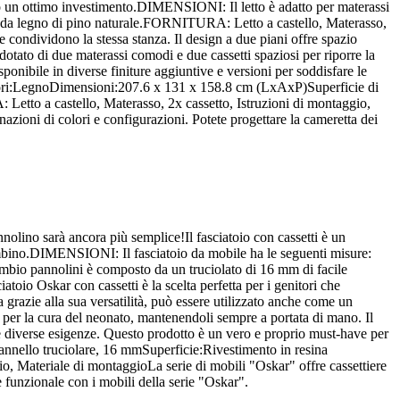
ndono un ottimo investimento.DIMENSIONI: Il letto è adatto per materassi
o da legno di pino naturale.FORNITURA: Letto a castello, Materasso,
e condividono la stessa stanza. Il design a due piani offre spazio
 dotato di due materassi comodi e due cassetti spaziosi per riporre la
isponibile in diverse finiture aggiuntive e versioni per soddisfare le
Colori:LegnoDimensioni:207.6 x 131 x 158.8 cm (LxAxP)Superficie di
to a castello, Materasso, 2x cassetto, Istruzioni di montaggio,
azioni di colori e configurazioni. Potete progettare la cameretta dei
annolino sarà ancora più semplice!Il fasciatoio con cassetti è un
 bambino.DIMENSIONI: Il fasciatoio da mobile ha le seguenti misure:
mbio pannolini è composto da un truciolato di 16 mm di facile
o Oskar con cassetti è la scelta perfetta per i genitori che
 grazie alla sua versatilità, può essere utilizzato anche come un
ari per la cura del neonato, mantenendoli sempre a portata di mano. Il
 le diverse esigenze. Questo prodotto è un vero e proprio must-have per
annello truciolare, 16 mmSuperficie:Rivestimento in resina
Materiale di montaggioLa serie di mobili "Oskar" offre cassettiere
 funzionale con i mobili della serie "Oskar".