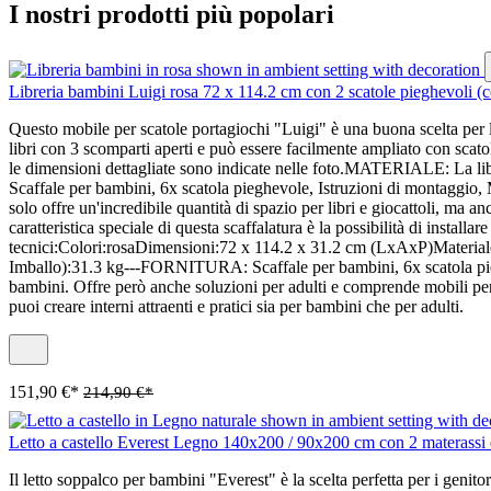
I nostri prodotti più popolari
Libreria bambini Luigi rosa 72 x 114.2 cm con 2 scatole pieghevoli (c
Questo mobile per scatole portagiochi "Luigi" è una buona scelta per la
libri con 3 scomparti aperti e può essere facilmente ampliato con sc
le dimensioni dettagliate sono indicate nelle foto.MATERIALE: La l
Scaffale per bambini, 6x scatola pieghevole, Istruzioni di montaggio, M
solo offre un'incredibile quantità di spazio per libri e giocattoli, ma
caratteristica speciale di questa scaffalatura è la possibilità di instal
tecnici:Colori:rosaDimensioni:72 x 114.2 x 31.2 cm (LxAxP)Material
Imballo):31.3 kg---FORNITURA: Scaffale per bambini, 6x scatola pieg
bambini. Offre però anche soluzioni per adulti e comprende mobili pe
puoi creare interni attraenti e pratici sia per bambini che per adulti.
151,90 €*
214,90 €*
Letto a castello Everest Legno 140x200 / 90x200 cm con 2 materassi e 
Il letto soppalco per bambini "Everest" è la scelta perfetta per i genit