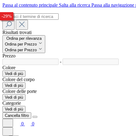
Passa al contenuto principale
Salta alla ricerca
Passa alla navigazione 
-29%
-27%
-27%
-26%
-29%
Risultati trovati
Ordina per rilevanza
Ordina per Prezzo
Ordina per Prezzo
Prezzo
-
Colore
Vedi di più
Colore del corpo
Vedi di più
Colore delle porte
Vedi di più
Categorie
Vedi di più
Cancella filtro
0
0