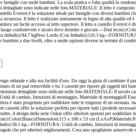
to per famiglie con molti bambini. La scala pratica e l'alta qualità lo re
ni dettagliate sono indicate nelle foto.MATERIALE: Il letto è compost
astello Everest è la soluzione ideale per famiglie con diversi bambini ch
 sicurezza. Il letto è realizzato interamente in legno di alta qualità ed è
antisce un facile accesso al letto superiore. Il letto a castello Everest è d
un luogo confortevole e sicuro dove dormire e giocare.---Dati tecnici:
 Imballo):94.7 kgPeso Lordo (Con Imballo):110.3 kg---FORNITURA: Let
bambini a due livelli, oltre a molte opzioni diverse in termini di combin
.
sign ottimale e alla sua facilità d'uso. Da oggi la gioia di cambiare il p
dotato di un pad removibile e ha 3 cassetti per riporre gli oggetti del
imensioni dettagliate sono indicate nelle foto.MATERIALE: Il tavolo ca
 di cambio, Istruzioni di montaggio, Materiale di montaggioIl Fasciatoi
iera è stato progettato per soddisfare tutte le esigenze di un neonato, ma
e cassetti offre la soluzione perfetta per riporre tutti i prodotti necess
oltre, il design della serie Oskar offre ulteriori opzioni per soddisfare
i tecnici:Colori:BiancoDimensioni:113 x 100 x 53 cm (LxAxP)Materiale:P
lo):58.1 kg---FORNITURA: Unità di cambio, Istruzioni di montaggio, 
singole che per ulteriori miglioramenti. Crea uno spogliatoio amorevole e