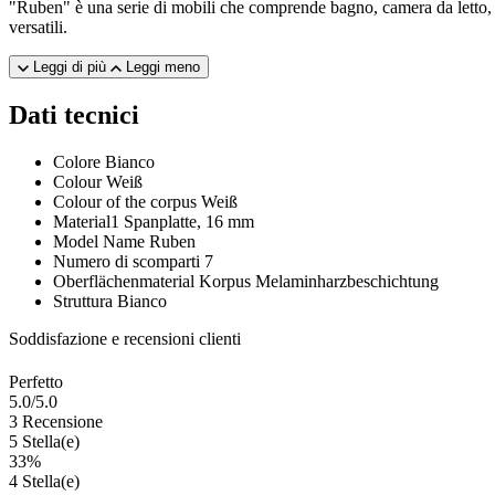
"Ruben" è una serie di mobili che comprende bagno, camera da letto, ca
versatili.
Leggi di più
Leggi meno
Dati tecnici
Colore
Bianco
Colour
Weiß
Colour of the corpus
Weiß
Material1
Spanplatte, 16 mm
Model Name
Ruben
Numero di scomparti
7
Oberflächenmaterial Korpus
Melaminharzbeschichtung
Struttura
Bianco
Soddisfazione e recensioni clienti
Perfetto
5.0
/5.0
3 Recensione
5 Stella(e)
33%
4 Stella(e)