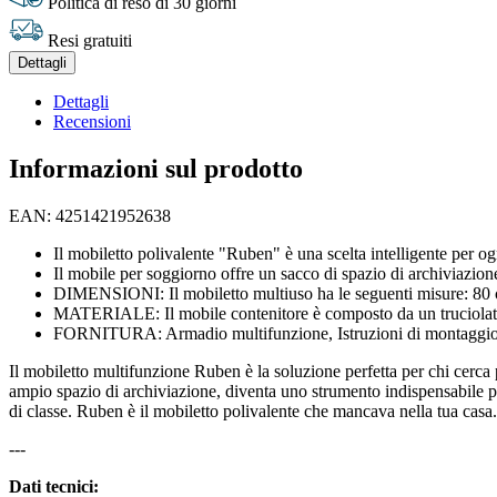
Politica di reso di 30 giorni
Resi gratuiti
Dettagli
Dettagli
Recensioni
Informazioni sul prodotto
EAN: 4251421952638
Il mobiletto polivalente "Ruben" è una scelta intelligente per ogni
Il mobile per soggiorno offre un sacco di spazio di archiviazione
DIMENSIONI: Il mobiletto multiuso ha le seguenti misure: 80 cm
MATERIALE: Il mobile contenitore è composto da un truciolato
FORNITURA: Armadio multifunzione, Istruzioni di montaggio,
Il mobiletto multifunzione Ruben è la soluzione perfetta per chi cerca p
ampio spazio di archiviazione, diventa uno strumento indispensabile per
di classe. Ruben è il mobiletto polivalente che mancava nella tua casa.
---
Dati tecnici: