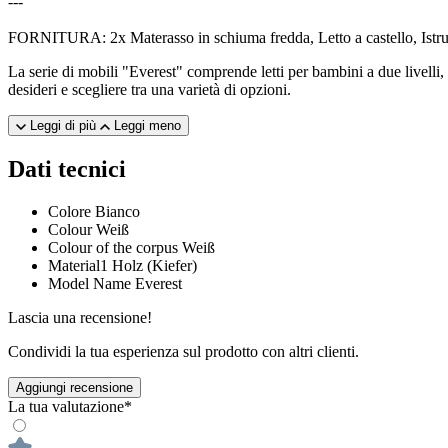
---
FORNITURA: 2x Materasso in schiuma fredda, Letto a castello, Istru
La serie di mobili "Everest" comprende letti per bambini a due livelli,
desideri e scegliere tra una varietà di opzioni.
Leggi di più
Leggi meno
Dati tecnici
Colore
Bianco
Colour
Weiß
Colour of the corpus
Weiß
Material1
Holz (Kiefer)
Model Name
Everest
Lascia una recensione!
Condividi la tua esperienza sul prodotto con altri clienti.
Aggiungi recensione
La tua valutazione*