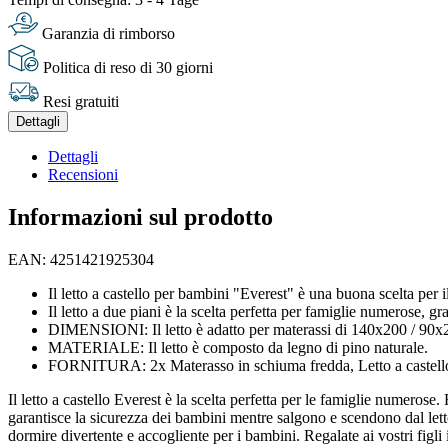
Garanzia di rimborso
Politica di reso di 30 giorni
Resi gratuiti
Dettagli
Dettagli
Recensioni
Informazioni sul prodotto
EAN: 4251421925304
Il letto a castello per bambini "Everest" è una buona scelta per i
Il letto a due piani è la scelta perfetta per famiglie numerose, graz
DIMENSIONI: Il letto è adatto per materassi di 140x200 / 90x200
MATERIALE: Il letto è composto da legno di pino naturale.
FORNITURA: 2x Materasso in schiuma fredda, Letto a castello,
Il letto a castello Everest è la scelta perfetta per le famiglie numerose
garantisce la sicurezza dei bambini mentre salgono e scendono dal letto 
dormire divertente e accogliente per i bambini. Regalate ai vostri figli i