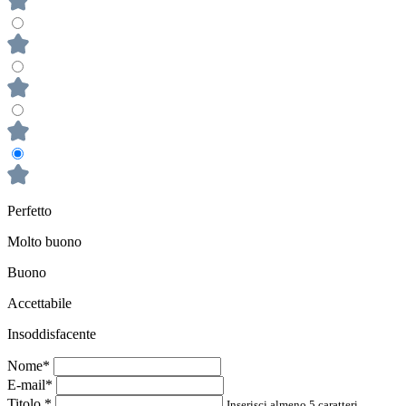
Perfetto
Molto buono
Buono
Accettabile
Insoddisfacente
Nome*
E-mail*
Titolo
*
Inserisci almeno 5 caratteri.