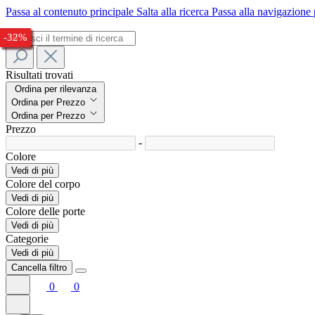
Passa al contenuto principale
Salta alla ricerca
Passa alla navigazione 
-29%
-25%
-27%
-25%
-28%
-38%
-37%
-26%
-32%
Risultati trovati
Ordina per rilevanza
Ordina per Prezzo
Ordina per Prezzo
Prezzo
-
Colore
Vedi di più
Colore del corpo
Vedi di più
Colore delle porte
Vedi di più
Categorie
Vedi di più
Cancella filtro
0
0