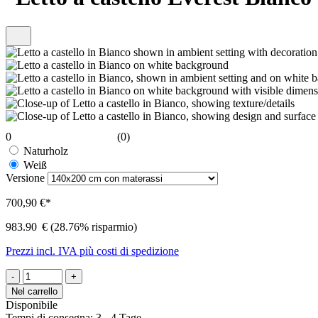
0
(0)
Naturholz
Weiß
Versione
700,90 €*
983.90
€
(28.76% risparmio)
Prezzi incl. IVA più costi di spedizione
-
+
Nel carrello
Disponibile
Tempi di consegna: 3 - 4 Tage