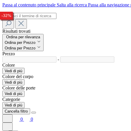
Passa al contenuto principale
Salta alla ricerca
Passa alla navigazione 
-25%
-24%
-25%
-25%
-26%
-38%
-37%
-26%
-32%
Risultati trovati
Ordina per rilevanza
Ordina per Prezzo
Ordina per Prezzo
Prezzo
-
Colore
Vedi di più
Colore del corpo
Vedi di più
Colore delle porte
Vedi di più
Categorie
Vedi di più
Cancella filtro
0
0