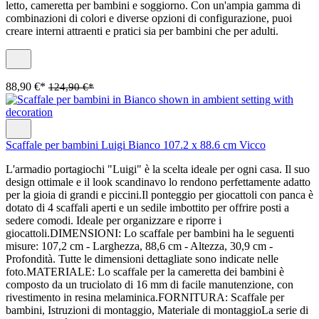
letto, cameretta per bambini e soggiorno. Con un'ampia gamma di
combinazioni di colori e diverse opzioni di configurazione, puoi
creare interni attraenti e pratici sia per bambini che per adulti.
88,90 €*
124,90 €*
Scaffale per bambini Luigi Bianco 107.2 x 88.6 cm Vicco
L'armadio portagiochi "Luigi" è la scelta ideale per ogni casa. Il suo
design ottimale e il look scandinavo lo rendono perfettamente adatto
per la gioia di grandi e piccini.Il ponteggio per giocattoli con panca è
dotato di 4 scaffali aperti e un sedile imbottito per offrire posti a
sedere comodi. Ideale per organizzare e riporre i
giocattoli.DIMENSIONI: Lo scaffale per bambini ha le seguenti
misure: 107,2 cm - Larghezza, 88,6 cm - Altezza, 30,9 cm -
Profondità. Tutte le dimensioni dettagliate sono indicate nelle
foto.MATERIALE: Lo scaffale per la cameretta dei bambini è
composto da un truciolato di 16 mm di facile manutenzione, con
rivestimento in resina melaminica.FORNITURA: Scaffale per
bambini, Istruzioni di montaggio, Materiale di montaggioLa serie di