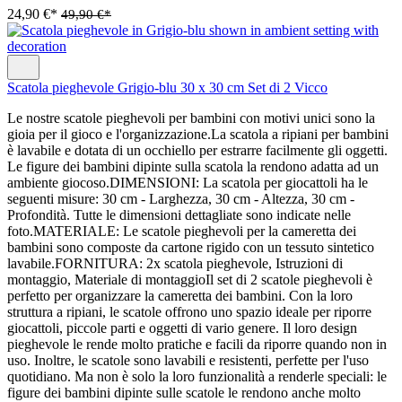
24,90 €*
49,90 €*
Scatola pieghevole Grigio-blu 30 x 30 cm Set di 2 Vicco
Le nostre scatole pieghevoli per bambini con motivi unici sono la
gioia per il gioco e l'organizzazione.La scatola a ripiani per bambini
è lavabile e dotata di un occhiello per estrarre facilmente gli oggetti.
Le figure dei bambini dipinte sulla scatola la rendono adatta ad un
ambiente giocoso.DIMENSIONI: La scatola per giocattoli ha le
seguenti misure: 30 cm - Larghezza, 30 cm - Altezza, 30 cm -
Profondità. Tutte le dimensioni dettagliate sono indicate nelle
foto.MATERIALE: Le scatole pieghevoli per la cameretta dei
bambini sono composte da cartone rigido con un tessuto sintetico
lavabile.FORNITURA: 2x scatola pieghevole, Istruzioni di
montaggio, Materiale di montaggioIl set di 2 scatole pieghevoli è
perfetto per organizzare la cameretta dei bambini. Con la loro
struttura a ripiani, le scatole offrono uno spazio ideale per riporre
giocattoli, piccole parti e oggetti di vario genere. Il loro design
pieghevole le rende molto pratiche e facili da riporre quando non in
uso. Inoltre, le scatole sono lavabili e resistenti, perfette per l'uso
quotidiano. Ma non è solo la loro funzionalità a renderle speciali: le
figure dei bambini dipinte sulle scatole le rendono anche molto