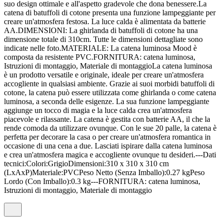
suo design ottimale e all'aspetto gradevole che dona benessere.La
catena di batuffoli di cotone presenta una funzione lampeggiante per
creare un'atmosfera festosa. La luce calda è alimentata da batterie
AA.DIMENSIONI: La ghirlanda di batuffoli di cotone ha una
dimensione totale di 310cm. Tutte le dimensioni dettagliate sono
indicate nelle foto.MATERIALE: La catena luminosa Mood è
composta da resistente PVC.FORNITURA: catena luminosa,
Istruzioni di montaggio, Materiale di montaggioLa catena luminosa
è un prodotto versatile e originale, ideale per creare un'atmosfera
accogliente in qualsiasi ambiente. Grazie ai suoi morbidi batuffoli di
cotone, la catena può essere utilizzata come ghirlanda o come catena
luminosa, a seconda delle esigenze. La sua funzione lampeggiante
aggiunge un tocco di magia e la luce calda crea un'atmosfera
piacevole e rilassante. La catena è gestita con batterie AA, il che la
rende comoda da utilizzare ovunque. Con le sue 20 palle, la catena è
perfetta per decorare la casa o per creare un'atmosfera romantica in
occasione di una cena a due. Lasciati ispirare dalla catena luminosa
e crea un'atmosfera magica e accogliente ovunque tu desideri.---Dati
tecnici:Colori:GrigioDimensioni:310 x 310 x 310 cm
(LxAxP)Materiale:PVCPeso Netto (Senza Imballo):0.27 kgPeso
Lordo (Con Imballo):0.3 kg---FORNITURA: catena luminosa,
Istruzioni di montaggio, Materiale di montaggio