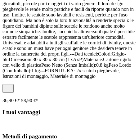
giocattoli, piccole parti e oggetti di vario genere. Il loro design
pieghevole le rende molto pratiche e facili da riporre quando non in
uso. Inoltre, le scatole sono lavabili e resistenti, perfette per l'uso
quotidiano. Ma non è solo la loro funzionalità a renderle speciali: le
figure dei bambini dipinte sulle scatole le rendono anche molto
carine e simpatiche. Inoltre, l'occhiello attraverso il quale è possibile
estrarre facilmente le scatole rappresenta un'ulteriore comodità.
Universali e adattabili a tutti gli scaffali e le cornici di livinity, queste
scatole sono un must-have per ogni genitore che desidera tenere in
ordine la cameretta dei propri figli.---Dati tecnici:Colori:Grigio-
bluDimensioni:30 x 30 x 30 cm (LxAxP)Materiale:Cartone rigido
con vello di plasticaPeso Netto (Senza Imballo):0.8 kgPeso Lordo
(Con Imballo):1 kg---FORNITURA: 2x scatola pieghevole,
Istruzioni di montaggio, Materiale di montaggio
36,90 €*
58,90 €*
I tuoi vantaggi
Metodi di pagamento