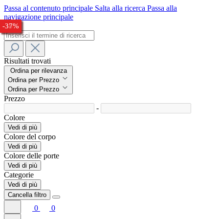
Passa al contenuto principale
Salta alla ricerca
Passa alla
navigazione principale
-50%
-37%
-29%
-25%
-29%
-28%
-28%
-38%
-37%
Risultati trovati
Ordina per rilevanza
Ordina per Prezzo
Ordina per Prezzo
Prezzo
-
Colore
Vedi di più
Colore del corpo
Vedi di più
Colore delle porte
Vedi di più
Categorie
Vedi di più
Cancella filtro
0
0