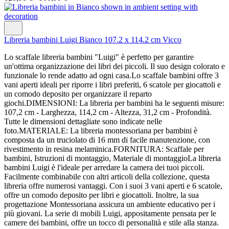
Libreria bambini Luigi Bianco 107.2 x 114.2 cm Vicco
Lo scaffale libreria bambini "Luigi" è perfetto per garantire
un'ottima organizzazione dei libri dei piccoli. Il suo design colorato e
funzionale lo rende adatto ad ogni casa.Lo scaffale bambini offre 3
vani aperti ideali per riporre i libri preferiti, 6 scatole per giocattoli e
un comodo deposito per organizzare il reparto
giochi.DIMENSIONI: La libreria per bambini ha le seguenti misure:
107,2 cm - Larghezza, 114,2 cm - Altezza, 31,2 cm - Profondità.
Tutte le dimensioni dettagliate sono indicate nelle
foto.MATERIALE: La libreria montessoriana per bambini è
composta da un truciolato di 16 mm di facile manutenzione, con
rivestimento in resina melaminica.FORNITURA: Scaffale per
bambini, Istruzioni di montaggio, Materiale di montaggioLa libreria
bambini Luigi è l'ideale per arredare la camera dei tuoi piccoli.
Facilmente combinabile con altri articoli della collezione, questa
libreria offre numerosi vantaggi. Con i suoi 3 vani aperti e 6 scatole,
offre un comodo deposito per libri e giocattoli. Inoltre, la sua
progettazione Montessoriana assicura un ambiente educativo per i
più giovani. La serie di mobili Luigi, appositamente pensata per le
camere dei bambini, offre un tocco di personalità e stile alla stanza.