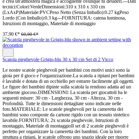
e crea un'atmosfera magica e accogliente ovunque tu desideri.---Dati
tecnici:Colori:VerdeDimensioni:310 x 310 x 310 cm
(LxAxP)Materiale:PVCPeso Netto (Senza Imballo):0.27 kgPeso
Lordo (Con Imballo):0.3 kg---FORNITURA: catena luminosa,
Istruzioni di montaggio, Materiale di montaggio
37,90 €*
60,90 €*
Scatola pieghevole Grigio-blu 30 x 30 cm Set di 2 Vicco
Le nostre scatole pieghevoli per bambini con motivi unici sono la
gioia per il gioco e l'organizzazione.La scatola a ripiani per bambini
è lavabile e dotata di un occhiello per estrarre facilmente gli oggetti.
Le figure dei bambini dipinte sulla scatola la rendono adatta ad un
ambiente giocoso.DIMENSIONI: La scatola per giocattoli ha le
seguenti misure: 30 cm - Larghezza, 30 cm - Altezza, 30 cm -
Profondità. Tutte le dimensioni dettagliate sono indicate nelle
foto.MATERIALE: Le scatole pieghevoli per la cameretta dei
bambini sono composte da cartone rigido con un tessuto sintetico
lavabile.FORNITURA: 2x scatola pieghevole, Istruzioni di
montaggio, Materiale di montaggioIl set di 2 scatole pieghevoli è
perfetto per organizzare la cameretta dei bambini. Con la loro
struttura a ripiani, le scatole offrono uno spazio ideale per riporre