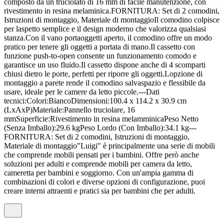
composto da un truciolato di 16 mm di facile manutenzione, con
rivestimento in resina melaminica.FORNITURA: Set di 2 comodini,
Istruzioni di montaggio, Materiale di montaggioIl comodino colpisce
per laspetto semplice e il design moderno che valorizza qualsiasi
stanza.Con il vano portaoggetti aperto, il comodino offre un modo
pratico per tenere gli oggetti a portata di mano.Il cassetto con
funzione push-to-open consente un funzionamento comodo e
garantisce un uso fluido.Il cassetto dispone anche di 4 scomparti
chiusi dietro le porte, perfetti per riporre gli oggetti.Lopzione di
montaggio a parete rende il comodino salvaspazio e flessibile da
usare, ideale per le camere da letto piccole.---Dati
tecnici:Colori:BiancoDimensioni:100.4 x 114.2 x 30.9 cm
(LxAxP)Materiale:Pannello truciolare, 16
mmSuperficie:Rivestimento in resina melamminicaPeso Netto
(Senza Imballo):29.6 kgPeso Lordo (Con Imballo):34.1 kg---
FORNITURA: Set di 2 comodini, Istruzioni di montaggio,
Materiale di montaggio"Luigi" è principalmente una serie di mobili
che comprende mobili pensati per i bambini. Offre però anche
soluzioni per adulti e comprende mobili per camera da letto,
cameretta per bambini e soggiorno. Con un'ampia gamma di
combinazioni di colori e diverse opzioni di configurazione, puoi
creare interni attraenti e pratici sia per bambini che per adulti.