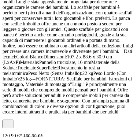
mobili Luigi è stata appositamente progettata per decorare e
organizzare le camere dei bambini. Lo scaffale per bambini è
perfetto per i piccoli amanti dell'organizzazione, con quattro scaffali
aperti per conservare tutti i loro giocattoli e libri preferiti. La panca
con sedile imbottito offre anche un comodo posto a sedere per
leggere o giocare con gli amici. Questo scaffale per giocattoli con
panca è perfetto anche come armadio portagiochi, grazie alla sua
capacità di mantenere i giocattoli ordinati e a portata di mano.
Inoltre, può essere combinato con altri articoli della collezione Luigi
per creare una camera incantevole e divertente per i bambini.---Dati
tecnici:Colori:BiancoDimensioni:107.2 x 88.6 x 30.9 cm
(LxAxP)Materiale:Pannello truciolare, 16 mmMateriale della
Seduta:TruciolatoSuperficie:Rivestimento in resina
melamminicaPeso Netto (Senza Imballo):22 kgPeso Lordo (Con
Imballo):25 kg---FORNITURA: Scaffale per bambini, Istruzioni di
montaggio, Materiale di montaggio"Luigi" è principalmente una
serie di mobili che comprende mobili pensati per i bambini. Offre
però anche soluzioni per adulti e comprende mobili per camera da
letto, cameretta per bambini e soggiorno. Con un'ampia gamma di
combinazioni di colori e diverse opzioni di configurazione, puoi
creare interni attraenti e pratici sia per bambini che per adulti.
120,90 €*
160,90 €*