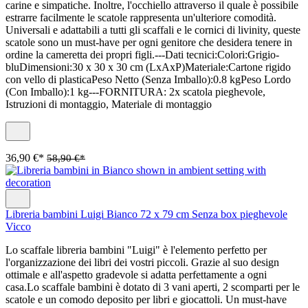
carine e simpatiche. Inoltre, l'occhiello attraverso il quale è possibile
estrarre facilmente le scatole rappresenta un'ulteriore comodità.
Universali e adattabili a tutti gli scaffali e le cornici di livinity, queste
scatole sono un must-have per ogni genitore che desidera tenere in
ordine la cameretta dei propri figli.---Dati tecnici:Colori:Grigio-
bluDimensioni:30 x 30 x 30 cm (LxAxP)Materiale:Cartone rigido
con vello di plasticaPeso Netto (Senza Imballo):0.8 kgPeso Lordo
(Con Imballo):1 kg---FORNITURA: 2x scatola pieghevole,
Istruzioni di montaggio, Materiale di montaggio
36,90 €*
58,90 €*
Libreria bambini Luigi Bianco 72 x 79 cm Senza box pieghevole
Vicco
Lo scaffale libreria bambini "Luigi" è l'elemento perfetto per
l'organizzazione dei libri dei vostri piccoli. Grazie al suo design
ottimale e all'aspetto gradevole si adatta perfettamente a ogni
casa.Lo scaffale bambini è dotato di 3 vani aperti, 2 scomparti per le
scatole e un comodo deposito per libri e giocattoli. Un must-have