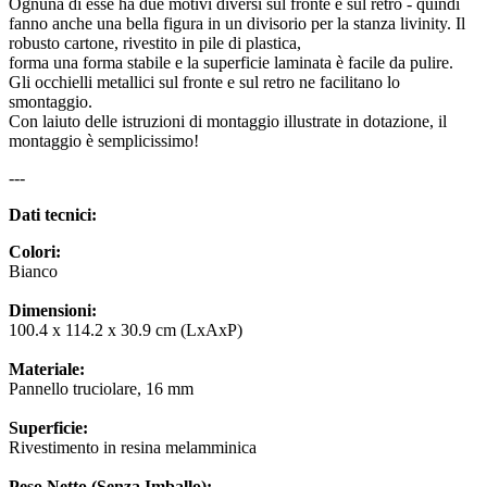
Ognuna di esse ha due motivi diversi sul fronte e sul retro - quindi
fanno anche una bella figura in un divisorio per la stanza livinity. Il
robusto cartone, rivestito in pile di plastica,
forma una forma stabile e la superficie laminata è facile da pulire.
Gli occhielli metallici sul fronte e sul retro ne facilitano lo
smontaggio.
Con laiuto delle istruzioni di montaggio illustrate in dotazione, il
montaggio è semplicissimo!
---
Dati tecnici:
Colori:
Bianco
Dimensioni:
100.4 x 114.2 x 30.9 cm (LxAxP)
Materiale:
Pannello truciolare, 16 mm
Superficie:
Rivestimento in resina melamminica
Peso Netto (Senza Imballo):