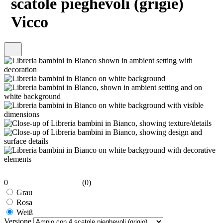
scatole pieghevoli (grigie)
Vicco
0
(0)
Grau
Rosa
Weiß
Versione