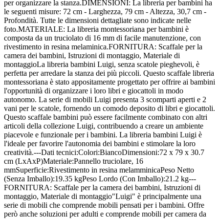
per organizzare la stanza.DIMENSIONI: La libreria per bambini ha
le seguenti misure: 72 cm - Larghezza, 79 cm - Altezza, 30,7 cm -
Profondità. Tutte le dimensioni dettagliate sono indicate nelle
foto.MATERIALE: La libreria montessoriana per bambini è
composta da un truciolato di 16 mm di facile manutenzione, con
rivestimento in resina melaminica.FORNITURA: Scaffale per la
camera dei bambini, Istruzioni di montaggio, Materiale di
montaggioLa libreria bambini Luigi, senza scatole pieghevoli, è
perfetta per arredare la stanza dei più piccoli. Questo scaffale libreria
montessoriana è stato appositamente progettato per offrire ai bambini
l'opportunità di organizzare i loro libri e giocattoli in modo
autonomo. La serie di mobili Luigi presenta 3 scomparti aperti e 2
vani per le scatole, fornendo un comodo deposito di libri e giocattoli.
Questo scaffale bambini può essere facilmente combinato con altri
articoli della collezione Luigi, contribuendo a creare un ambiente
piacevole e funzionale per i bambini. La libreria bambini Luigi è
l'ideale per favorire l'autonomia dei bambini e stimolare la loro
creatività.---Dati tecnici:Colori:BiancoDimensioni:72 x 79 x 30.7
cm (LxAxP)Materiale:Pannello truciolare, 16
mmSuperficie:Rivestimento in resina melamminicaPeso Netto
(Senza Imballo):19.35 kgPeso Lordo (Con Imballo):21.2 kg---
FORNITURA: Scaffale per la camera dei bambini, Istruzioni di
montaggio, Materiale di montaggio"Luigi" è principalmente una
serie di mobili che comprende mobili pensati per i bambini. Offre
però anche soluzioni per adulti e comprende mobili per camera da