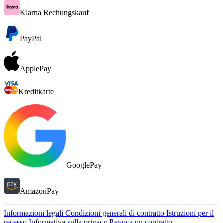
Klarna Rechungskauf
PayPal
ApplePay
Kreditkarte
GooglePay
AmazonPay
Informazioni legali
Condizioni generali di contratto
Istruzioni per il
recesso
Informativa sulla privacy
Revoca un contratto