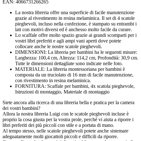
EAN: 4066731266265
La nostra libreria offre una superficie di facile manutenzione
grazie al rivestimento in resina melaminica. Il set di 4 scatole
pieghevoli, incluso nella confezione, è stampato su entrambi i
lati con motivi diversi ed è anchesso molto facile da curare.
Lo scaffale offre molto spazio grazie ai grandi scomparti per i
vostri libri preferiti e agli ampi vani aperti dove potete
collocare anche le nostre scatole pieghevoli.
DIMENSIONI: La libreria per bambini ha le seguenti misure:
Larghezza: 100,4 cm, Altezza: 114,2 cm, Profondità: 30,9 cm.
Tutte le dimensioni dettagliate sono indicate nelle foto.
MATERIALE: La libreria montessoriana per bambini è
composta da un truciolato di 16 mm di facile manutenzione,
con rivestimento in resina melaminica.
FORNITURA: Scaffale per bambini, 4x scatola pieghevole,
Istruzioni di montaggio, Materiale di montaggio
Siete ancora alla ricerca di una libreria bella e pratica per la camera
dei vostri bambini?
Allora la nostra libreria Luigi con le scatole pieghevoli incluse è
proprio la cosa giusta per la vostra prole, perché vi aiuta a riporre i
libri preferiti dei più piccoli con stile e a portata di mano.
Al tempo stesso, nelle scatole pieghevoli potete anche sistemare
adeguatamente molti giocattoli piccoli e difficili da riporre.