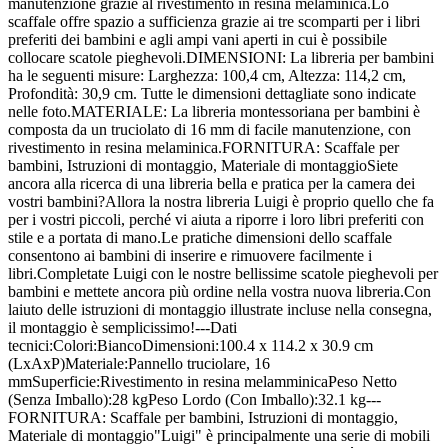
manutenzione grazie al rivestimento in resina melaminica.Lo
scaffale offre spazio a sufficienza grazie ai tre scomparti per i libri
preferiti dei bambini e agli ampi vani aperti in cui è possibile
collocare scatole pieghevoli.DIMENSIONI: La libreria per bambini
ha le seguenti misure: Larghezza: 100,4 cm, Altezza: 114,2 cm,
Profondità: 30,9 cm. Tutte le dimensioni dettagliate sono indicate
nelle foto.MATERIALE: La libreria montessoriana per bambini è
composta da un truciolato di 16 mm di facile manutenzione, con
rivestimento in resina melaminica.FORNITURA: Scaffale per
bambini, Istruzioni di montaggio, Materiale di montaggioSiete
ancora alla ricerca di una libreria bella e pratica per la camera dei
vostri bambini?Allora la nostra libreria Luigi è proprio quello che fa
per i vostri piccoli, perché vi aiuta a riporre i loro libri preferiti con
stile e a portata di mano.Le pratiche dimensioni dello scaffale
consentono ai bambini di inserire e rimuovere facilmente i
libri.Completate Luigi con le nostre bellissime scatole pieghevoli per
bambini e mettete ancora più ordine nella vostra nuova libreria.Con
laiuto delle istruzioni di montaggio illustrate incluse nella consegna,
il montaggio è semplicissimo!---Dati
tecnici:Colori:BiancoDimensioni:100.4 x 114.2 x 30.9 cm
(LxAxP)Materiale:Pannello truciolare, 16
mmSuperficie:Rivestimento in resina melamminicaPeso Netto
(Senza Imballo):28 kgPeso Lordo (Con Imballo):32.1 kg---
FORNITURA: Scaffale per bambini, Istruzioni di montaggio,
Materiale di montaggio"Luigi" è principalmente una serie di mobili