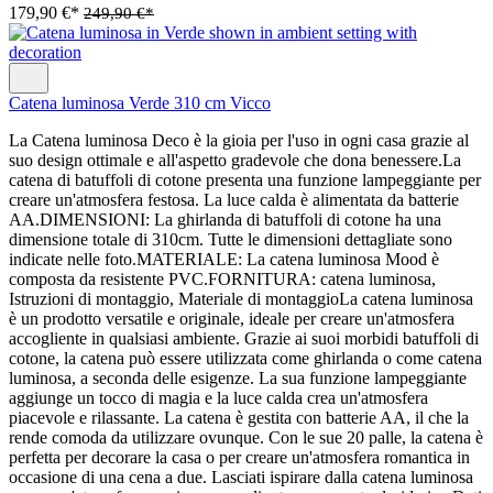
179,90 €*
249,90 €*
Catena luminosa Verde 310 cm Vicco
La Catena luminosa Deco è la gioia per l'uso in ogni casa grazie al
suo design ottimale e all'aspetto gradevole che dona benessere.La
catena di batuffoli di cotone presenta una funzione lampeggiante per
creare un'atmosfera festosa. La luce calda è alimentata da batterie
AA.DIMENSIONI: La ghirlanda di batuffoli di cotone ha una
dimensione totale di 310cm. Tutte le dimensioni dettagliate sono
indicate nelle foto.MATERIALE: La catena luminosa Mood è
composta da resistente PVC.FORNITURA: catena luminosa,
Istruzioni di montaggio, Materiale di montaggioLa catena luminosa
è un prodotto versatile e originale, ideale per creare un'atmosfera
accogliente in qualsiasi ambiente. Grazie ai suoi morbidi batuffoli di
cotone, la catena può essere utilizzata come ghirlanda o come catena
luminosa, a seconda delle esigenze. La sua funzione lampeggiante
aggiunge un tocco di magia e la luce calda crea un'atmosfera
piacevole e rilassante. La catena è gestita con batterie AA, il che la
rende comoda da utilizzare ovunque. Con le sue 20 palle, la catena è
perfetta per decorare la casa o per creare un'atmosfera romantica in
occasione di una cena a due. Lasciati ispirare dalla catena luminosa