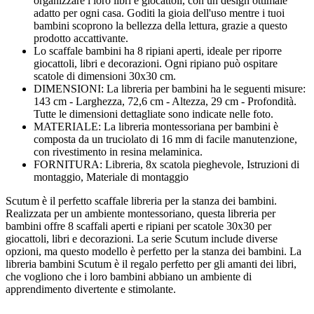
organizzare i loro libri e giocattoli, con un design ottimale
adatto per ogni casa. Goditi la gioia dell'uso mentre i tuoi
bambini scoprono la bellezza della lettura, grazie a questo
prodotto accattivante.
Lo scaffale bambini ha 8 ripiani aperti, ideale per riporre
giocattoli, libri e decorazioni. Ogni ripiano può ospitare
scatole di dimensioni 30x30 cm.
DIMENSIONI: La libreria per bambini ha le seguenti misure:
143 cm - Larghezza, 72,6 cm - Altezza, 29 cm - Profondità.
Tutte le dimensioni dettagliate sono indicate nelle foto.
MATERIALE: La libreria montessoriana per bambini è
composta da un truciolato di 16 mm di facile manutenzione,
con rivestimento in resina melaminica.
FORNITURA: Libreria, 8x scatola pieghevole, Istruzioni di
montaggio, Materiale di montaggio
Scutum è il perfetto scaffale libreria per la stanza dei bambini.
Realizzata per un ambiente montessoriano, questa libreria per
bambini offre 8 scaffali aperti e ripiani per scatole 30x30 per
giocattoli, libri e decorazioni. La serie Scutum include diverse
opzioni, ma questo modello è perfetto per la stanza dei bambini. La
libreria bambini Scutum è il regalo perfetto per gli amanti dei libri,
che vogliono che i loro bambini abbiano un ambiente di
apprendimento divertente e stimolante.
---