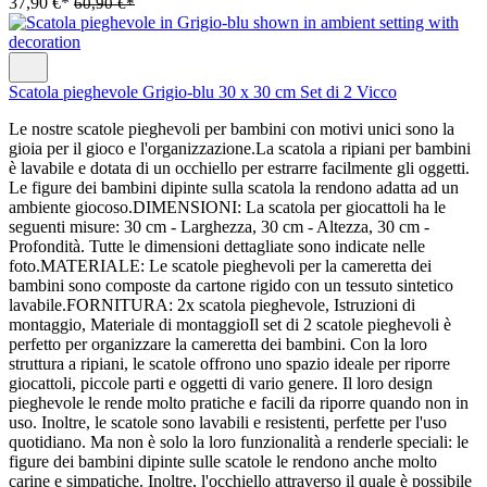
37,90 €*
60,90 €*
Scatola pieghevole Grigio-blu 30 x 30 cm Set di 2 Vicco
Le nostre scatole pieghevoli per bambini con motivi unici sono la
gioia per il gioco e l'organizzazione.La scatola a ripiani per bambini
è lavabile e dotata di un occhiello per estrarre facilmente gli oggetti.
Le figure dei bambini dipinte sulla scatola la rendono adatta ad un
ambiente giocoso.DIMENSIONI: La scatola per giocattoli ha le
seguenti misure: 30 cm - Larghezza, 30 cm - Altezza, 30 cm -
Profondità. Tutte le dimensioni dettagliate sono indicate nelle
foto.MATERIALE: Le scatole pieghevoli per la cameretta dei
bambini sono composte da cartone rigido con un tessuto sintetico
lavabile.FORNITURA: 2x scatola pieghevole, Istruzioni di
montaggio, Materiale di montaggioIl set di 2 scatole pieghevoli è
perfetto per organizzare la cameretta dei bambini. Con la loro
struttura a ripiani, le scatole offrono uno spazio ideale per riporre
giocattoli, piccole parti e oggetti di vario genere. Il loro design
pieghevole le rende molto pratiche e facili da riporre quando non in
uso. Inoltre, le scatole sono lavabili e resistenti, perfette per l'uso
quotidiano. Ma non è solo la loro funzionalità a renderle speciali: le
figure dei bambini dipinte sulle scatole le rendono anche molto
carine e simpatiche. Inoltre, l'occhiello attraverso il quale è possibile