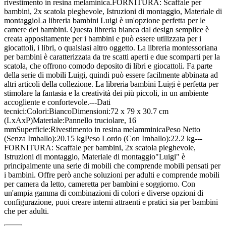
rivestimento in resina melaminica.FORNITURA: Scaffale per
bambini, 2x scatola pieghevole, Istruzioni di montaggio, Materiale di
montaggioLa libreria bambini Luigi è un'opzione perfetta per le
camere dei bambini. Questa libreria bianca dal design semplice è
creata appositamente per i bambini e può essere utilizzata per i
giocattoli, i libri, o qualsiasi altro oggetto. La libreria montessoriana
per bambini è caratterizzata da tre scatti aperti e due scomparti per la
scatola, che offrono comodo deposito di libri e giocattoli. Fa parte
della serie di mobili Luigi, quindi può essere facilmente abbinata ad
altri articoli della collezione. La libreria bambini Luigi è perfetta per
stimolare la fantasia e la creatività dei più piccoli, in un ambiente
accogliente e confortevole.---Dati
tecnici:Colori:BiancoDimensioni:72 x 79 x 30.7 cm
(LxAxP)Materiale:Pannello truciolare, 16
mmSuperficie:Rivestimento in resina melamminicaPeso Netto
(Senza Imballo):20.15 kgPeso Lordo (Con Imballo):22.2 kg---
FORNITURA: Scaffale per bambini, 2x scatola pieghevole,
Istruzioni di montaggio, Materiale di montaggio"Luigi" è
principalmente una serie di mobili che comprende mobili pensati per
i bambini. Offre però anche soluzioni per adulti e comprende mobili
per camera da letto, cameretta per bambini e soggiorno. Con
un'ampia gamma di combinazioni di colori e diverse opzioni di
configurazione, puoi creare interni attraenti e pratici sia per bambini
che per adulti.