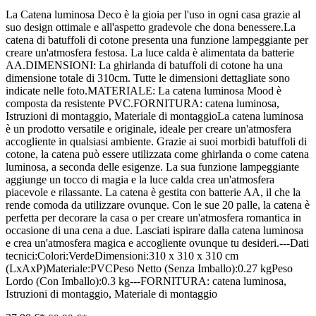
La Catena luminosa Deco è la gioia per l'uso in ogni casa grazie al
suo design ottimale e all'aspetto gradevole che dona benessere.La
catena di batuffoli di cotone presenta una funzione lampeggiante per
creare un'atmosfera festosa. La luce calda è alimentata da batterie
AA.DIMENSIONI: La ghirlanda di batuffoli di cotone ha una
dimensione totale di 310cm. Tutte le dimensioni dettagliate sono
indicate nelle foto.MATERIALE: La catena luminosa Mood è
composta da resistente PVC.FORNITURA: catena luminosa,
Istruzioni di montaggio, Materiale di montaggioLa catena luminosa
è un prodotto versatile e originale, ideale per creare un'atmosfera
accogliente in qualsiasi ambiente. Grazie ai suoi morbidi batuffoli di
cotone, la catena può essere utilizzata come ghirlanda o come catena
luminosa, a seconda delle esigenze. La sua funzione lampeggiante
aggiunge un tocco di magia e la luce calda crea un'atmosfera
piacevole e rilassante. La catena è gestita con batterie AA, il che la
rende comoda da utilizzare ovunque. Con le sue 20 palle, la catena è
perfetta per decorare la casa o per creare un'atmosfera romantica in
occasione di una cena a due. Lasciati ispirare dalla catena luminosa
e crea un'atmosfera magica e accogliente ovunque tu desideri.---Dati
tecnici:Colori:VerdeDimensioni:310 x 310 x 310 cm
(LxAxP)Materiale:PVCPeso Netto (Senza Imballo):0.27 kgPeso
Lordo (Con Imballo):0.3 kg---FORNITURA: catena luminosa,
Istruzioni di montaggio, Materiale di montaggio