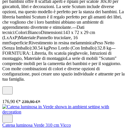
per bambini offre 8 scaffali aperti e ripiani per scatole 30x30 per
giocattoli, libri e decorazioni. La serie Scutum include diverse
opzioni, ma questo modello è perfetto per la stanza dei bambini. La
libreria bambini Scutum è il regalo perfetto per gli amanti dei libri,
che vogliono che i loro bambini abbiano un ambiente di
apprendimento divertente e stimolante.---Dati
tecnici:Colori:BiancoDimensioni:143 x 72 x 29 cm
(LxAxP)Materiale:Pannello truciolare, 16
mmSuperficie:Rivestimento in resina melamminicaPeso Netto
(Senza Imballo):30.54 kgPeso Lordo (Con Imballo):32.8 kg---
FORNITURA: Libreria, 8x scatola pieghevole, Istruzioni di
montaggio, Materiale di montaggioLa serie di mobili "Scutum"
comprende mobili per la cameretta dei bambini e per il soggiorno.
Con molte combinazioni di colori e diverse opzioni di
configurazione, puoi creare uno spazio individuale e attraente per la
tua famiglia.
176,90 €*
239,90 €*
Catena luminosa Verde 310 cm Vicco