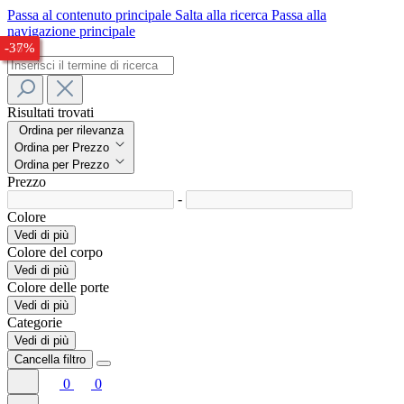
Passa al contenuto principale
Salta alla ricerca
Passa alla
navigazione principale
-31%
-26%
-38%
-37%
Risultati trovati
Ordina per rilevanza
Ordina per Prezzo
Ordina per Prezzo
Prezzo
-
Colore
Vedi di più
Colore del corpo
Vedi di più
Colore delle porte
Vedi di più
Categorie
Vedi di più
Cancella filtro
0
0