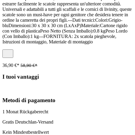
estrarre facilmente le scatole rappresenta un'ulteriore comodità.
Universali e adattabili a tutti gli scaffali e le cornici di livinity, queste
scatole sono un must-have per ogni genitore che desidera tenere in
ordine la cameretta dei propri figli.---Dati tecnici:Colori:Grigio-
bluDimensioni:30 x 30 x 30 cm (LxAxP)Materiale:Cartone rigido
con vello di plasticaPeso Netto (Senza Imballo):0.8 kgPeso Lordo
(Con Imballo):1 kg---FORNITURA: 2x scatola pieghevole,
Istruzioni di montaggio, Materiale di montaggio
36,90 €*
58,90 €*
I tuoi vantaggi
Metodi di pagamento
1 Monat Rückgaberecht
Gratis Deutschlan-Versand
Kein Mindestbestellwert