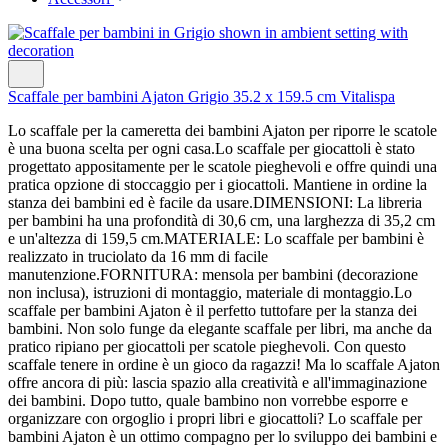
Scaffale per bambini Ajaton Grigio 35.2 x 159.5 cm Vitalispa
Lo scaffale per la cameretta dei bambini Ajaton per riporre le scatole
è una buona scelta per ogni casa.Lo scaffale per giocattoli è stato
progettato appositamente per le scatole pieghevoli e offre quindi una
pratica opzione di stoccaggio per i giocattoli. Mantiene in ordine la
stanza dei bambini ed è facile da usare.DIMENSIONI: La libreria
per bambini ha una profondità di 30,6 cm, una larghezza di 35,2 cm
e un'altezza di 159,5 cm.MATERIALE: Lo scaffale per bambini è
realizzato in truciolato da 16 mm di facile
manutenzione.FORNITURA: mensola per bambini (decorazione
non inclusa), istruzioni di montaggio, materiale di montaggio.Lo
scaffale per bambini Ajaton è il perfetto tuttofare per la stanza dei
bambini. Non solo funge da elegante scaffale per libri, ma anche da
pratico ripiano per giocattoli per scatole pieghevoli. Con questo
scaffale tenere in ordine è un gioco da ragazzi! Ma lo scaffale Ajaton
offre ancora di più: lascia spazio alla creatività e all'immaginazione
dei bambini. Dopo tutto, quale bambino non vorrebbe esporre e
organizzare con orgoglio i propri libri e giocattoli? Lo scaffale per
bambini Ajaton è un ottimo compagno per lo sviluppo dei bambini e