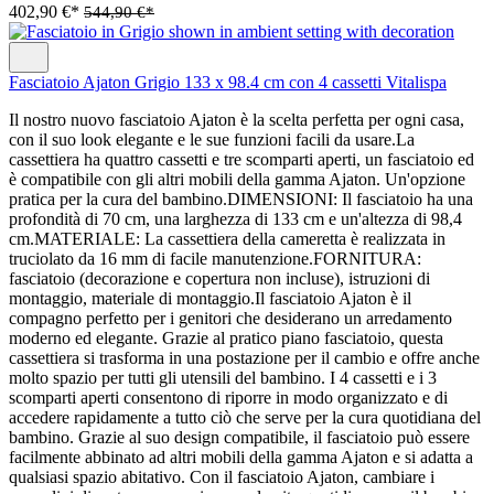
402,90 €*
544,90 €*
Fasciatoio Ajaton Grigio 133 x 98.4 cm con 4 cassetti Vitalispa
Il nostro nuovo fasciatoio Ajaton è la scelta perfetta per ogni casa,
con il suo look elegante e le sue funzioni facili da usare.La
cassettiera ha quattro cassetti e tre scomparti aperti, un fasciatoio ed
è compatibile con gli altri mobili della gamma Ajaton. Un'opzione
pratica per la cura del bambino.DIMENSIONI: Il fasciatoio ha una
profondità di 70 cm, una larghezza di 133 cm e un'altezza di 98,4
cm.MATERIALE: La cassettiera della cameretta è realizzata in
truciolato da 16 mm di facile manutenzione.FORNITURA:
fasciatoio (decorazione e copertura non incluse), istruzioni di
montaggio, materiale di montaggio.Il fasciatoio Ajaton è il
compagno perfetto per i genitori che desiderano un arredamento
moderno ed elegante. Grazie al pratico piano fasciatoio, questa
cassettiera si trasforma in una postazione per il cambio e offre anche
molto spazio per tutti gli utensili del bambino. I 4 cassetti e i 3
scomparti aperti consentono di riporre in modo organizzato e di
accedere rapidamente a tutto ciò che serve per la cura quotidiana del
bambino. Grazie al suo design compatibile, il fasciatoio può essere
facilmente abbinato ad altri mobili della gamma Ajaton e si adatta a
qualsiasi spazio abitativo. Con il fasciatoio Ajaton, cambiare i