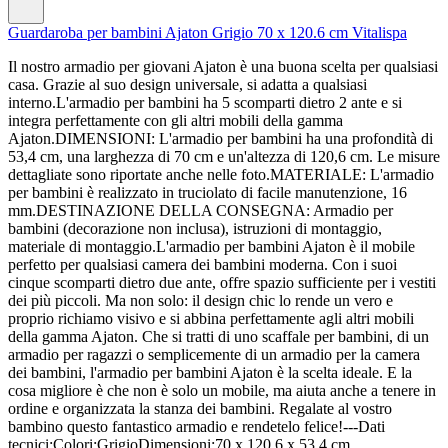
Guardaroba per bambini Ajaton Grigio 70 x 120.6 cm Vitalispa
Il nostro armadio per giovani Ajaton è una buona scelta per qualsiasi
casa. Grazie al suo design universale, si adatta a qualsiasi
interno.L'armadio per bambini ha 5 scomparti dietro 2 ante e si
integra perfettamente con gli altri mobili della gamma
Ajaton.DIMENSIONI: L'armadio per bambini ha una profondità di
53,4 cm, una larghezza di 70 cm e un'altezza di 120,6 cm. Le misure
dettagliate sono riportate anche nelle foto.MATERIALE: L'armadio
per bambini è realizzato in truciolato di facile manutenzione, 16
mm.DESTINAZIONE DELLA CONSEGNA: Armadio per
bambini (decorazione non inclusa), istruzioni di montaggio,
materiale di montaggio.L'armadio per bambini Ajaton è il mobile
perfetto per qualsiasi camera dei bambini moderna. Con i suoi
cinque scomparti dietro due ante, offre spazio sufficiente per i vestiti
dei più piccoli. Ma non solo: il design chic lo rende un vero e
proprio richiamo visivo e si abbina perfettamente agli altri mobili
della gamma Ajaton. Che si tratti di uno scaffale per bambini, di un
armadio per ragazzi o semplicemente di un armadio per la camera
dei bambini, l'armadio per bambini Ajaton è la scelta ideale. E la
cosa migliore è che non è solo un mobile, ma aiuta anche a tenere in
ordine e organizzata la stanza dei bambini. Regalate al vostro
bambino questo fantastico armadio e rendetelo felice!---Dati
tecnici:Colori:GrigioDimensioni:70 x 120.6 x 53.4 cm