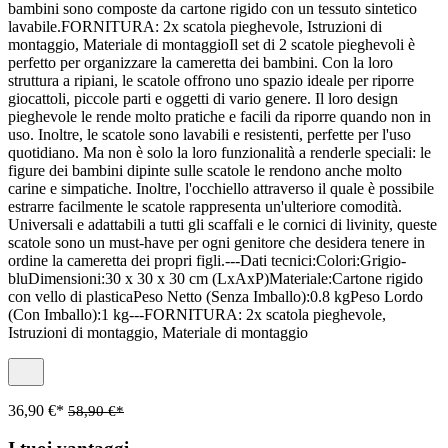
bambini sono composte da cartone rigido con un tessuto sintetico
lavabile.FORNITURA: 2x scatola pieghevole, Istruzioni di
montaggio, Materiale di montaggioIl set di 2 scatole pieghevoli è
perfetto per organizzare la cameretta dei bambini. Con la loro
struttura a ripiani, le scatole offrono uno spazio ideale per riporre
giocattoli, piccole parti e oggetti di vario genere. Il loro design
pieghevole le rende molto pratiche e facili da riporre quando non in
uso. Inoltre, le scatole sono lavabili e resistenti, perfette per l'uso
quotidiano. Ma non è solo la loro funzionalità a renderle speciali: le
figure dei bambini dipinte sulle scatole le rendono anche molto
carine e simpatiche. Inoltre, l'occhiello attraverso il quale è possibile
estrarre facilmente le scatole rappresenta un'ulteriore comodità.
Universali e adattabili a tutti gli scaffali e le cornici di livinity, queste
scatole sono un must-have per ogni genitore che desidera tenere in
ordine la cameretta dei propri figli.---Dati tecnici:Colori:Grigio-
bluDimensioni:30 x 30 x 30 cm (LxAxP)Materiale:Cartone rigido
con vello di plasticaPeso Netto (Senza Imballo):0.8 kgPeso Lordo
(Con Imballo):1 kg---FORNITURA: 2x scatola pieghevole,
Istruzioni di montaggio, Materiale di montaggio
36,90 €*
58,90 €*