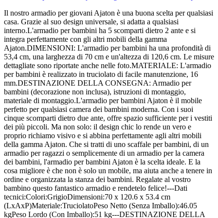
Il nostro armadio per giovani Ajaton è una buona scelta per qualsiasi
casa. Grazie al suo design universale, si adatta a qualsiasi
interno.L'armadio per bambini ha 5 scomparti dietro 2 ante e si
integra perfettamente con gli altri mobili della gamma
Ajaton.DIMENSIONI: L'armadio per bambini ha una profondità di
53,4 cm, una larghezza di 70 cm e un'altezza di 120,6 cm. Le misure
dettagliate sono riportate anche nelle foto.MATERIALE: L'armadio
per bambini è realizzato in truciolato di facile manutenzione, 16
mm.DESTINAZIONE DELLA CONSEGNA: Armadio per
bambini (decorazione non inclusa), istruzioni di montaggio,
materiale di montaggio.L'armadio per bambini Ajaton è il mobile
perfetto per qualsiasi camera dei bambini moderna. Con i suoi
cinque scomparti dietro due ante, offre spazio sufficiente per i vestiti
dei più piccoli. Ma non solo: il design chic lo rende un vero e
proprio richiamo visivo e si abbina perfettamente agli altri mobili
della gamma Ajaton. Che si tratti di uno scaffale per bambini, di un
armadio per ragazzi o semplicemente di un armadio per la camera
dei bambini, l'armadio per bambini Ajaton è la scelta ideale. E la
cosa migliore è che non è solo un mobile, ma aiuta anche a tenere in
ordine e organizzata la stanza dei bambini. Regalate al vostro
bambino questo fantastico armadio e rendetelo felice!---Dati
tecnici:Colori:GrigioDimensioni:70 x 120.6 x 53.4 cm
(LxAxP)Materiale:TruciolatoPeso Netto (Senza Imballo):46.05
kgPeso Lordo (Con Imballo):51 kg---DESTINAZIONE DELLA