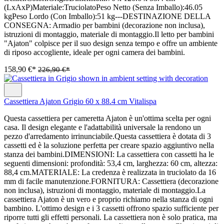
(LxAxP)Materiale:TruciolatoPeso Netto (Senza Imballo):46.05
kgPeso Lordo (Con Imballo):51 kg---DESTINAZIONE DELLA
CONSEGNA: Armadio per bambini (decorazione non inclusa),
istruzioni di montaggio, materiale di montaggio.Il letto per bambini
"Ajaton" colpisce per il suo design senza tempo e offre un ambiente
di riposo accogliente, ideale per ogni camera dei bambini.
158,90 €*
226,90 €*
Cassettiera Ajaton Grigio 60 x 88.4 cm Vitalispa
Questa cassettiera per cameretta Ajaton è un'ottima scelta per ogni
casa. Il design elegante e l'adattabilità universale la rendono un
pezzo d'arredamento irrinunciabile.Questa cassettiera è dotata di 3
cassetti ed è la soluzione perfetta per creare spazio aggiuntivo nella
stanza dei bambini.DIMENSIONI: La cassettiera con cassetti ha le
seguenti dimensioni: profondità: 53,4 cm, larghezza: 60 cm, altezza:
88,4 cm.MATERIALE: La credenza è realizzata in truciolato da 16
mm di facile manutenzione.FORNITURA: Cassettiera (decorazione
non inclusa), istruzioni di montaggio, materiale di montaggio.La
cassettiera Ajaton è un vero e proprio richiamo nella stanza di ogni
bambino. L'ottimo design e i 3 cassetti offrono spazio sufficiente per
riporre tutti gli effetti personali. La cassettiera non è solo pratica, ma