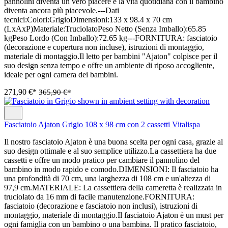
pannolini diventa un vero piacere e la vita quotidiana con il bambino
diventa ancora più piacevole.---Dati
tecnici:Colori:GrigioDimensioni:133 x 98.4 x 70 cm
(LxAxP)Materiale:TruciolatoPeso Netto (Senza Imballo):65.85
kgPeso Lordo (Con Imballo):72.65 kg---FORNITURA: fasciatoio
(decorazione e copertura non incluse), istruzioni di montaggio,
materiale di montaggio.Il letto per bambini "Ajaton" colpisce per il
suo design senza tempo e offre un ambiente di riposo accogliente,
ideale per ogni camera dei bambini.
271,90 €*
365,90 €*
Fasciatoio Ajaton Grigio 108 x 98 cm con 2 cassetti Vitalispa
Il nostro fasciatoio Ajaton è una buona scelta per ogni casa, grazie al
suo design ottimale e al suo semplice utilizzo.La cassettiera ha due
cassetti e offre un modo pratico per cambiare il pannolino del
bambino in modo rapido e comodo.DIMENSIONI: Il fasciatoio ha
una profondità di 70 cm, una larghezza di 108 cm e un'altezza di
97,9 cm.MATERIALE: La cassettiera della cameretta è realizzata in
truciolato da 16 mm di facile manutenzione.FORNITURA:
fasciatoio (decorazione e fasciatoio non inclusi), istruzioni di
montaggio, materiale di montaggio.Il fasciatoio Ajaton è un must per
ogni famiglia con un bambino o una bambina. Il pratico fasciatoio,