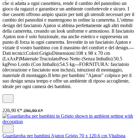
che si adatta a ogni cassettiera, rende il cambio del pannolino un
gioco da ragazzi e garantisce un ambiente confortevole e sicuro. I
due cassetti offrono ampio spazio per tutti gli utensili necessari per il
cambio dei pannolini e mantengono in ordine la cameretta. L'ottimo
design del fasciatoio Ajaton si abbina perfettamente agli altri mobili
della cameretta, creando un look uniforme e armonioso. Il fasciatoio
Ajaton non è solo funzionale, ma anche estetico e rappresenta un
punto di forza in ogni cameretta. Investite in un fasciatoio Ajaton e
viziate il vostro bambino con il massimo del comfort e del design.---
Dati tecnici:Colori:GrigioDimensioni:108 x 98 x 70 cm
(LxAxP)Materiale:TruciolatoPeso Netto (Senza Imballo):50.5
kgPeso Lordo (Con Imballo):54.5 kg---FORNITURA: fasciatoio
(decorazione e fasciatoio non inclusi), istruzioni di montaggio,
materiale di montaggio.Il letto per bambini "Ajaton" colpisce per il
suo design senza tempo e offre un ambiente di riposo accogliente,
ideale per ogni camera dei bambini.
226,90 €*
296,90 €*
Guardaroba per bambini Ajaton Grigio 70 x 120.6 cm Vitalispa