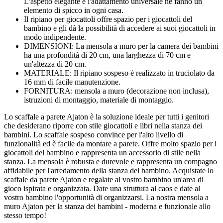
L'aspetto elegante e l'adattamento universale ne fanno un
elemento di spicco in ogni casa.
Il ripiano per giocattoli offre spazio per i giocattoli del
bambino e gli dà la possibilità di accedere ai suoi giocattoli in
modo indipendente.
DIMENSIONI: La mensola a muro per la camera dei bambini
ha una profondità di 20 cm, una larghezza di 70 cm e
un'altezza di 20 cm.
MATERIALE: Il ripiano sospeso è realizzato in truciolato da
16 mm di facile manutenzione.
FORNITURA: mensola a muro (decorazione non inclusa),
istruzioni di montaggio, materiale di montaggio.
Lo scaffale a parete Ajaton è la soluzione ideale per tutti i genitori
che desiderano riporre con stile giocattoli e libri nella stanza dei
bambini. Lo scaffale sospeso convince per l'alto livello di
funzionalità ed è facile da montare a parete. Offre molto spazio per i
giocattoli del bambino e rappresenta un accessorio di stile nella
stanza. La mensola è robusta e durevole e rappresenta un compagno
affidabile per l'arredamento della stanza del bambino. Acquistate lo
scaffale da parete Ajaton e regalate al vostro bambino un'area di
gioco ispirata e organizzata. Date una struttura al caos e date al
vostro bambino l'opportunità di organizzarsi. La nostra mensola a
muro Ajaton per la stanza dei bambini - moderna e funzionale allo
stesso tempo!