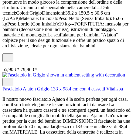
promuove in modo giocoso la comprensione dell'ordine e della
struttura. Un aiuto indispensabile nella cameretta!---Dati
tecnici:Colori:GrigioDimensioni:35.2 x 159.5 x 30.6 cm
(LxAxP)Materiale:TruciolatoPeso Netto (Senza Imballo):16.65
kgPeso Lordo (Con Imballo):19 kg---FORNITURA: mensola per
bambini (decorazione non inclusa), istruzioni di montaggio,
materiale di montaggio.La scaffalatura per bambini "Ajaton"
colpisce per il suo design funzionale e offre un pratico spazio di
archiviazione, ideale per ogni stanza dei bambini.
55,90 €*
79,90 €*
Fasciatoio Ajaton Grigio 133 x 98.4 cm con 4 cassetti Vitalispa
Il nostro nuovo fasciatoio Ajaton è la scelta perfetta per ogni casa,
con il suo look elegante e le sue funzioni facili da usare.La
cassettiera ha quattro cassetti e tre scomparti aperti, un fasciatoio ed
è compatibile con gli altri mobili della gamma Ajaton. Un'opzione
pratica per la cura del bambino.DIMENSIONI: Il fasciatoio ha una
profondità di 70 cm, una larghezza di 133 cm e un'altezza di 98,4
cm.MATERIALE: La cassettiera della cameretta è realizzata in