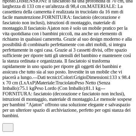
riposto.DIMENSIONI: Il fasciatoio ha una profondità di 70 cm, una
larghezza di 133 cm e un'altezza di 98,4 cm.MATERIALE: La
cassettiera della cameretta è realizzata in truciolato da 16 mm di
facile manutenzione.FORNITURA: fasciatoio (decorazione e
fasciatoio non inclusi), istruzioni di montaggio, materiale di
montaggio.Il fasciatoio Ajaton non è solo un mobile pratico per la
vita quotidiana con i bambini piccoli, ma anche un elemento di
richiamo in qualsiasi cameretta. Grazie al suo design moderno e alla
possibilità di combinarlo perfettamente con altri mobili, si integra
perfettamente in ogni casa. Grazie ai 3 cassetti divisi, offre spazio
sufficiente per riporre tutti gli utensili del bambino e mantenere così
la stanza ordinata e organizzata. Il fasciatoio si trasforma
rapidamente in uno spazio per riporre gli oggetti dei bambini e
assicura che tutto sia al suo posto. Investite in un mobile che vi
piacerà a lungo.---Dati tecnici:Colori:GrigioDimensioni:133 x 98.4
x 70 cm (LxAxP)Materiale:TruciolatoPeso Netto (Senza
Imballo):75.1 kgPeso Lordo (Con Imballo):81.1 kg---
FORNITURA: fasciatoio (decorazione e fasciatoio non inclusi),
istruzioni di montaggio, materiale di montaggio.Le mensole sospese
per bambini "Ajaton" offrono una soluzione elegante e salvaspazio
per un ulteriore spazio di archiviazione, perfetto per ogni stanza dei
bambini.