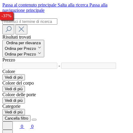
Passa al contenuto principale
Salta alla ricerca
Passa alla
navigazione principale
-30%
-26%
-30%
-33%
-26%
-26%
-24%
-30%
-38%
-37%
Risultati trovati
Ordina per rilevanza
Ordina per Prezzo
Ordina per Prezzo
Prezzo
-
Colore
Vedi di più
Colore del corpo
Vedi di più
Colore delle porte
Vedi di più
Categorie
Vedi di più
Cancella filtro
0
0