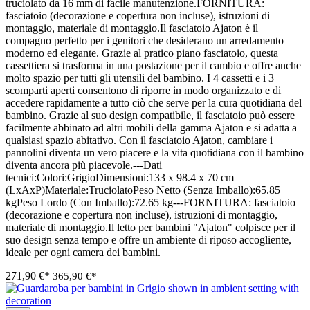
truciolato da 16 mm di facile manutenzione.FORNITURA:
fasciatoio (decorazione e copertura non incluse), istruzioni di
montaggio, materiale di montaggio.Il fasciatoio Ajaton è il
compagno perfetto per i genitori che desiderano un arredamento
moderno ed elegante. Grazie al pratico piano fasciatoio, questa
cassettiera si trasforma in una postazione per il cambio e offre anche
molto spazio per tutti gli utensili del bambino. I 4 cassetti e i 3
scomparti aperti consentono di riporre in modo organizzato e di
accedere rapidamente a tutto ciò che serve per la cura quotidiana del
bambino. Grazie al suo design compatibile, il fasciatoio può essere
facilmente abbinato ad altri mobili della gamma Ajaton e si adatta a
qualsiasi spazio abitativo. Con il fasciatoio Ajaton, cambiare i
pannolini diventa un vero piacere e la vita quotidiana con il bambino
diventa ancora più piacevole.---Dati
tecnici:Colori:GrigioDimensioni:133 x 98.4 x 70 cm
(LxAxP)Materiale:TruciolatoPeso Netto (Senza Imballo):65.85
kgPeso Lordo (Con Imballo):72.65 kg---FORNITURA: fasciatoio
(decorazione e copertura non incluse), istruzioni di montaggio,
materiale di montaggio.Il letto per bambini "Ajaton" colpisce per il
suo design senza tempo e offre un ambiente di riposo accogliente,
ideale per ogni camera dei bambini.
271,90 €*
365,90 €*