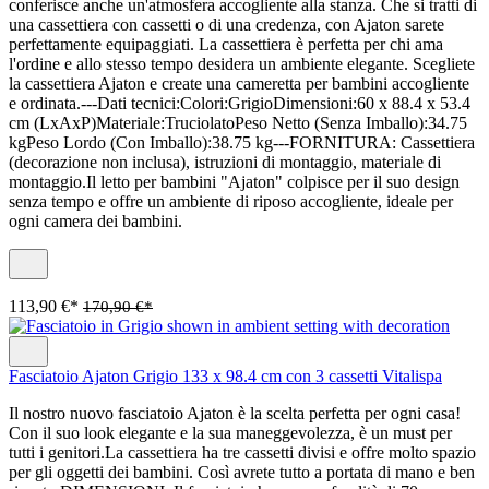
conferisce anche un'atmosfera accogliente alla stanza. Che si tratti di
una cassettiera con cassetti o di una credenza, con Ajaton sarete
perfettamente equipaggiati. La cassettiera è perfetta per chi ama
l'ordine e allo stesso tempo desidera un ambiente elegante. Scegliete
la cassettiera Ajaton e create una cameretta per bambini accogliente
e ordinata.---Dati tecnici:Colori:GrigioDimensioni:60 x 88.4 x 53.4
cm (LxAxP)Materiale:TruciolatoPeso Netto (Senza Imballo):34.75
kgPeso Lordo (Con Imballo):38.75 kg---FORNITURA: Cassettiera
(decorazione non inclusa), istruzioni di montaggio, materiale di
montaggio.Il letto per bambini "Ajaton" colpisce per il suo design
senza tempo e offre un ambiente di riposo accogliente, ideale per
ogni camera dei bambini.
113,90 €*
170,90 €*
Fasciatoio Ajaton Grigio 133 x 98.4 cm con 3 cassetti Vitalispa
Il nostro nuovo fasciatoio Ajaton è la scelta perfetta per ogni casa!
Con il suo look elegante e la sua maneggevolezza, è un must per
tutti i genitori.La cassettiera ha tre cassetti divisi e offre molto spazio
per gli oggetti dei bambini. Così avrete tutto a portata di mano e ben