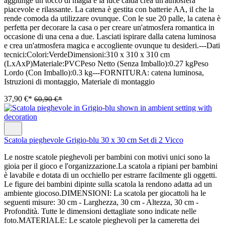
aggiunge un tocco di magia e la luce calda crea un'atmosfera
piacevole e rilassante. La catena è gestita con batterie AA, il che la
rende comoda da utilizzare ovunque. Con le sue 20 palle, la catena è
perfetta per decorare la casa o per creare un'atmosfera romantica in
occasione di una cena a due. Lasciati ispirare dalla catena luminosa
e crea un'atmosfera magica e accogliente ovunque tu desideri.---Dati
tecnici:Colori:VerdeDimensioni:310 x 310 x 310 cm
(LxAxP)Materiale:PVCPeso Netto (Senza Imballo):0.27 kgPeso
Lordo (Con Imballo):0.3 kg---FORNITURA: catena luminosa,
Istruzioni di montaggio, Materiale di montaggio
37,90 €*
60,90 €*
Scatola pieghevole Grigio-blu 30 x 30 cm Set di 2 Vicco
Le nostre scatole pieghevoli per bambini con motivi unici sono la
gioia per il gioco e l'organizzazione.La scatola a ripiani per bambini
è lavabile e dotata di un occhiello per estrarre facilmente gli oggetti.
Le figure dei bambini dipinte sulla scatola la rendono adatta ad un
ambiente giocoso.DIMENSIONI: La scatola per giocattoli ha le
seguenti misure: 30 cm - Larghezza, 30 cm - Altezza, 30 cm -
Profondità. Tutte le dimensioni dettagliate sono indicate nelle
foto.MATERIALE: Le scatole pieghevoli per la cameretta dei