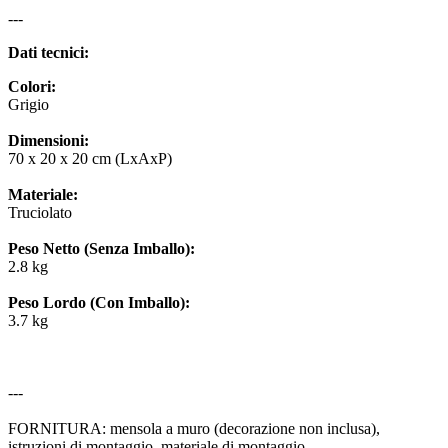
---
Dati tecnici:
Colori:
Grigio
Dimensioni:
70 x 20 x 20 cm (LxAxP)
Materiale:
Truciolato
Peso Netto (Senza Imballo):
2.8 kg
Peso Lordo (Con Imballo):
3.7 kg
---
FORNITURA: mensola a muro (decorazione non inclusa),
istruzioni di montaggio, materiale di montaggio.