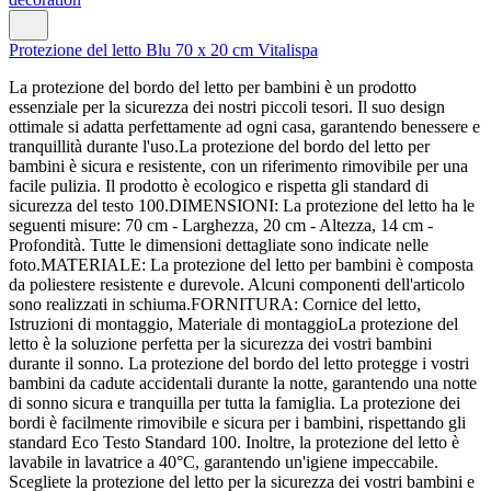
Protezione del letto Blu 70 x 20 cm Vitalispa
La protezione del bordo del letto per bambini è un prodotto
essenziale per la sicurezza dei nostri piccoli tesori. Il suo design
ottimale si adatta perfettamente ad ogni casa, garantendo benessere e
tranquillità durante l'uso.La protezione del bordo del letto per
bambini è sicura e resistente, con un riferimento rimovibile per una
facile pulizia. Il prodotto è ecologico e rispetta gli standard di
sicurezza del testo 100.DIMENSIONI: La protezione del letto ha le
seguenti misure: 70 cm - Larghezza, 20 cm - Altezza, 14 cm -
Profondità. Tutte le dimensioni dettagliate sono indicate nelle
foto.MATERIALE: La protezione del letto per bambini è composta
da poliestere resistente e durevole. Alcuni componenti dell'articolo
sono realizzati in schiuma.FORNITURA: Cornice del letto,
Istruzioni di montaggio, Materiale di montaggioLa protezione del
letto è la soluzione perfetta per la sicurezza dei vostri bambini
durante il sonno. La protezione del bordo del letto protegge i vostri
bambini da cadute accidentali durante la notte, garantendo una notte
di sonno sicura e tranquilla per tutta la famiglia. La protezione dei
bordi è facilmente rimovibile e sicura per i bambini, rispettando gli
standard Eco Testo Standard 100. Inoltre, la protezione del letto è
lavabile in lavatrice a 40°C, garantendo un'igiene impeccabile.
Scegliete la protezione del letto per la sicurezza dei vostri bambini e