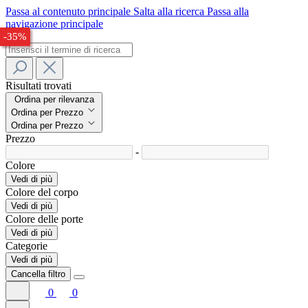
Passa al contenuto principale
Salta alla ricerca
Passa alla
navigazione principale
-32%
-36%
-35%
Risultati trovati
Ordina per rilevanza
Ordina per Prezzo
Ordina per Prezzo
Prezzo
-
Colore
Vedi di più
Colore del corpo
Vedi di più
Colore delle porte
Vedi di più
Categorie
Vedi di più
Cancella filtro
0
0