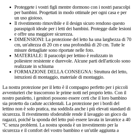
Proteggete i vostri figli mentre dormono con i nostri paracolpi
per bambini. Progettati in modo ottimale per ogni casa e per
un uso gioioso.
Il rivestimento rimovibile e il design sicuro rendono questo
paraspigoli ideale per i letti dei bambini. Protegge dalle lesioni
e offre una maggiore sicurezza.
DIMENSIONI: La protezione del letto ha una larghezza di 70
cm, un'altezza di 20 cm e una profondità di 20 cm. Tutte le
misure dettagliate sono riportate nelle foto.
MATERIALE: Il paracolpi per lettino è realizzato in
poliestere resistente e durevole. Alcune parti dell'articolo sono
realizzate in schiuma
FORMAZIONE DELLA CONSEGNA: Struttura del letto,
istruzioni di montaggio, materiale di montaggio.
La nostra protezione per il letto è il compagno perfetto per i piccoli
avventurieri che trascorrono le prime notti nel proprio letto. Con il
nostro paraletto, i genitori possono essere certi che il loro bambino
sia protetto da cadute accidentali. La protezione per i bordi del
lettino non è solo pratica, ma soddisfa anche i più elevati standard di
sicurezza. Il rivestimento sfoderabile rende il lavaggio un gioco da
ragazzi, poiché la sponda del letto può essere lavata in lavatrice a 40
°C senza problemi. La nostra sponda è un investimento per la
sicurezza e il comfort del vostro bambino e un'utile aggiunta a