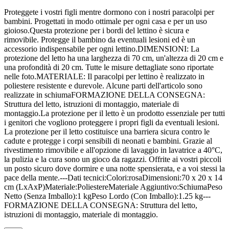
Proteggete i vostri figli mentre dormono con i nostri paracolpi per
bambini. Progettati in modo ottimale per ogni casa e per un uso
gioioso.Questa protezione per i bordi del lettino è sicura e
rimovibile. Protegge il bambino da eventuali lesioni ed è un
accessorio indispensabile per ogni lettino.DIMENSIONI: La
protezione del letto ha una larghezza di 70 cm, un'altezza di 20 cm e
una profondità di 20 cm. Tutte le misure dettagliate sono riportate
nelle foto.MATERIALE: Il paracolpi per lettino è realizzato in
poliestere resistente e durevole. Alcune parti dell'articolo sono
realizzate in schiumaFORMAZIONE DELLA CONSEGNA:
Struttura del letto, istruzioni di montaggio, materiale di
montaggio.La protezione per il letto è un prodotto essenziale per tutti
i genitori che vogliono proteggere i propri figli da eventuali lesioni.
La protezione per il letto costituisce una barriera sicura contro le
cadute e protegge i corpi sensibili di neonati e bambini. Grazie al
rivestimento rimovibile e all'opzione di lavaggio in lavatrice a 40°C,
la pulizia e la cura sono un gioco da ragazzi. Offrite ai vostri piccoli
un posto sicuro dove dormire e una notte spensierata, e a voi stessi la
pace della mente.---Dati tecnici:Colori:rosaDimensioni:70 x 20 x 14
cm (LxAxP)Materiale:PoliestereMateriale Aggiuntivo:SchiumaPeso
Netto (Senza Imballo):1 kgPeso Lordo (Con Imballo):1.25 kg---
FORMAZIONE DELLA CONSEGNA: Struttura del letto,
istruzioni di montaggio, materiale di montaggio.