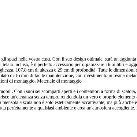
e gli spazi nella vostra casa. Con il suo design ottimale, sarà un'aggiunta
telaio incluso, è il perfetto accessorio per organizzare i tuoi libri e ogget
zza, 107,8 cm di altezza e 29 cm di profondità. Tutte le dimensioni de
to di 16 mm di facile manutenzione, con rivestimento in resina mela
ioni di montaggio, Materiale di montaggio
 mobili. Con i suoi sei scomparti aperti e i contenitori a forma di scato
nferisce un'eleganza senza tempo, rendendola un vero e proprio elemento d
 mensola a scala non è solo esteticamente accattivante, ma può anche ess
atta perfettamente a qualsiasi ambiente e crea un'atmosfera accogliente. L