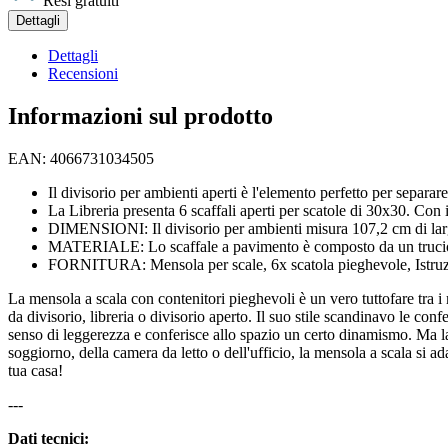
Resi gratuiti
Dettagli
Dettagli
Recensioni
Informazioni sul prodotto
EAN: 4066731034505
Il divisorio per ambienti aperti è l'elemento perfetto per separar
La Libreria presenta 6 scaffali aperti per scatole di 30x30. Con il 
DIMENSIONI: Il divisorio per ambienti misura 107,2 cm di larghe
MATERIALE: Lo scaffale a pavimento è composto da un truciola
FORNITURA: Mensola per scale, 6x scatola pieghevole, Istruz
La mensola a scala con contenitori pieghevoli è un vero tuttofare tra i
da divisorio, libreria o divisorio aperto. Il suo stile scandinavo le co
senso di leggerezza e conferisce allo spazio un certo dinamismo. Ma la
soggiorno, della camera da letto o dell'ufficio, la mensola a scala si ad
tua casa!
---
Dati tecnici: