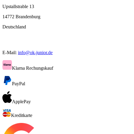
Upstallstrable 13
14772 Brandenburg
Deutschland
E-Mail:
info@ok-junior.de
Klarna Rechungskauf
PayPal
ApplePay
Kreditkarte