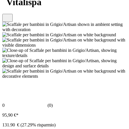
Vitalispa
0
(0)
95,90 €*
131.90
€
(27.29% risparmio)