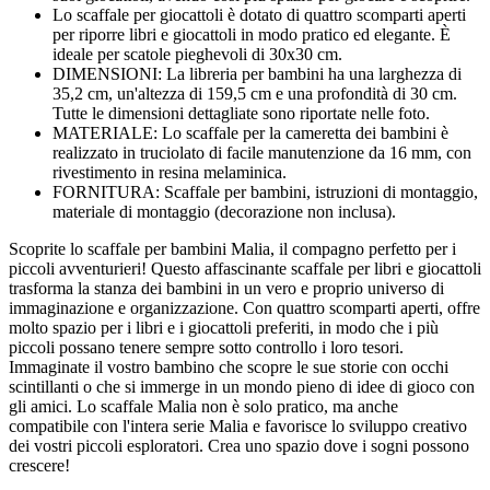
Lo scaffale per giocattoli è dotato di quattro scomparti aperti
per riporre libri e giocattoli in modo pratico ed elegante. È
ideale per scatole pieghevoli di 30x30 cm.
DIMENSIONI: La libreria per bambini ha una larghezza di
35,2 cm, un'altezza di 159,5 cm e una profondità di 30 cm.
Tutte le dimensioni dettagliate sono riportate nelle foto.
MATERIALE: Lo scaffale per la cameretta dei bambini è
realizzato in truciolato di facile manutenzione da 16 mm, con
rivestimento in resina melaminica.
FORNITURA: Scaffale per bambini, istruzioni di montaggio,
materiale di montaggio (decorazione non inclusa).
Scoprite lo scaffale per bambini Malia, il compagno perfetto per i
piccoli avventurieri! Questo affascinante scaffale per libri e giocattoli
trasforma la stanza dei bambini in un vero e proprio universo di
immaginazione e organizzazione. Con quattro scomparti aperti, offre
molto spazio per i libri e i giocattoli preferiti, in modo che i più
piccoli possano tenere sempre sotto controllo i loro tesori.
Immaginate il vostro bambino che scopre le sue storie con occhi
scintillanti o che si immerge in un mondo pieno di idee di gioco con
gli amici. Lo scaffale Malia non è solo pratico, ma anche
compatibile con l'intera serie Malia e favorisce lo sviluppo creativo
dei vostri piccoli esploratori. Crea uno spazio dove i sogni possono
crescere!