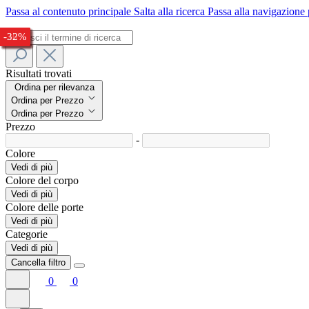
Passa al contenuto principale
Salta alla ricerca
Passa alla navigazione 
-25%
-26%
-25%
-24%
-25%
-28%
-38%
-37%
-26%
-32%
Risultati trovati
Ordina per rilevanza
Ordina per Prezzo
Ordina per Prezzo
Prezzo
-
Colore
Vedi di più
Colore del corpo
Vedi di più
Colore delle porte
Vedi di più
Categorie
Vedi di più
Cancella filtro
0
0